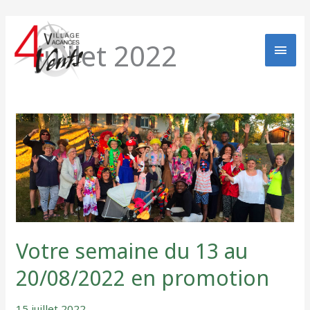
Aller
MEN
au
contenu
juillet 2022
PRIN
VOTRE
SEMAINE
DU
13
AU
20/08/2022
EN
PROMOTION
Votre semaine du 13 au
20/08/2022 en promotion
15 juillet 2022